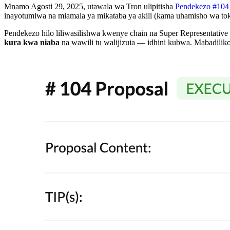
Mnamo Agosti 29, 2025, utawala wa Tron ulipitisha
Pendekezo #104
inayotumiwa na miamala ya mikataba ya akili (kama uhamisho wa tok
Pendekezo hilo liliwasilishwa kwenye chain na Super Representative
kura kwa niaba
na wawili tu walijizuia — idhini kubwa. Mabadilik