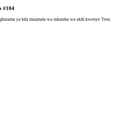
o #104
 gharama ya kila muamala wa mkataba wa akili kwenye Tron.