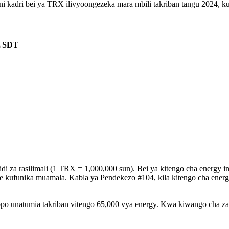
ni kadri bei ya TRX ilivyoongezeka mara mbili takriban tangu 2024,
 USDT
aidi za rasilimali (1 TRX = 1,000,000 sun). Bei ya kitengo cha energ
e kufunika muamala. Kabla ya Pendekezo #104, kila kitengo cha ener
 unatumia takriban vitengo 65,000 vya energy. Kwa kiwango cha za