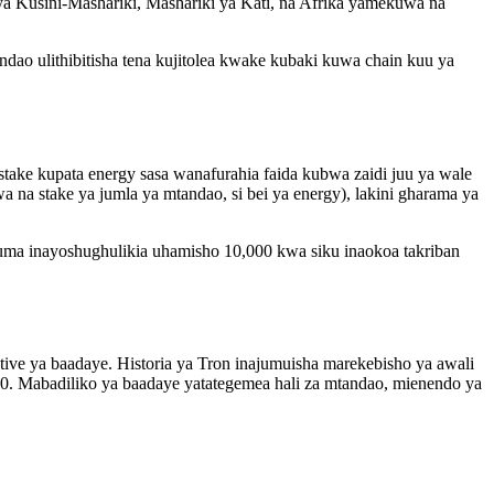
a Kusini-Mashariki, Mashariki ya Kati, na Afrika yamekuwa na
andao ulithibitisha tena kujitolea kwake kubaki kuwa chain kuu ya
ake kupata energy sasa wanafurahia faida kubwa zaidi juu ya wale
 stake ya jumla ya mtandao, si bei ya energy), lakini gharama ya
ma inayoshughulikia uhamisho 10,000 kwa siku inaokoa takriban
ive ya baadaye. Historia ya Tron inajumuisha marekebisho ya awali
00. Mabadiliko ya baadaye yatategemea hali za mtandao, mienendo ya