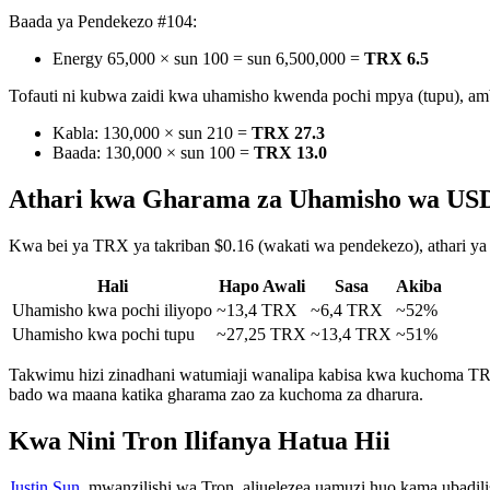
Baada ya Pendekezo #104:
Energy 65,000 × sun 100 = sun 6,500,000 =
TRX 6.5
Tofauti ni kubwa zaidi kwa uhamisho kwenda pochi mpya (tupu), amba
Kabla: 130,000 × sun 210 =
TRX 27.3
Baada: 130,000 × sun 100 =
TRX 13.0
Athari kwa Gharama za Uhamisho wa US
Kwa bei ya TRX ya takriban $0.16 (wakati wa pendekezo), athari 
Hali
Hapo Awali
Sasa
Akiba
Uhamisho kwa pochi iliyopo
~13,4 TRX
~6,4 TRX
~52%
Uhamisho kwa pochi tupu
~27,25 TRX
~13,4 TRX
~51%
Takwimu hizi zinadhani watumiaji wanalipa kabisa kwa kuchoma TRX
bado wa maana katika gharama zao za kuchoma za dharura.
Kwa Nini Tron Ilifanya Hatua Hii
Justin Sun
, mwanzilishi wa Tron, aliuelezea uamuzi huo kama ubadi