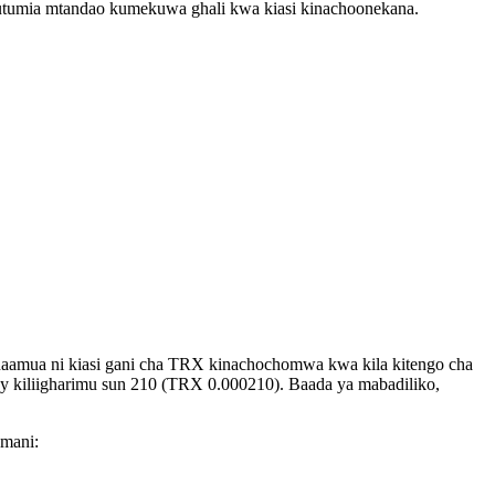
 kutumia mtandao kumekuwa ghali kwa kiasi kinachoonekana.
y inaamua ni kiasi gani cha TRX kinachochomwa kwa kila kitengo cha
gy kiliigharimu sun 210 (TRX 0.000210). Baada ya mabadiliko,
mani: