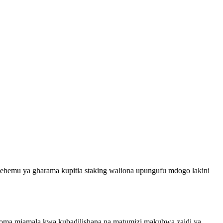
ehemu ya gharama kupitia staking waliona upungufu mdogo lakini
choma miamala kwa kubadilishana na matumizi makubwa zaidi ya