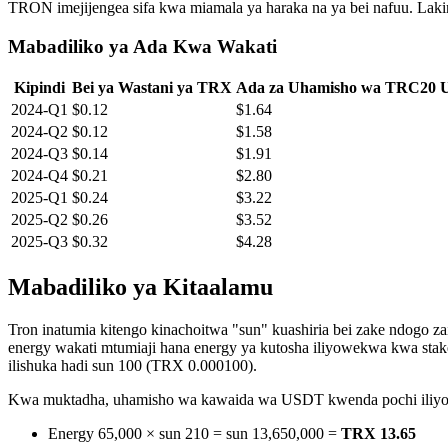
TRON imejijengea sifa kwa miamala ya haraka na ya bei nafuu. Laki
Mabadiliko ya Ada Kwa Wakati
Kipindi
Bei ya Wastani ya TRX
Ada za Uhamisho wa TRC20
2024-Q1
$0.12
$1.64
2024-Q2
$0.12
$1.58
2024-Q3
$0.14
$1.91
2024-Q4
$0.21
$2.80
2025-Q1
$0.24
$3.22
2025-Q2
$0.26
$3.52
2025-Q3
$0.32
$4.28
Mabadiliko ya Kitaalamu
Tron inatumia kitengo kinachoitwa "sun" kuashiria bei zake ndogo z
energy wakati mtumiaji hana energy ya kutosha iliyowekwa kwa stak
ilishuka hadi sun 100 (TRX 0.000100).
Kwa muktadha, uhamisho wa kawaida wa USDT kwenda pochi iliyopo
Energy 65,000 × sun 210 = sun 13,650,000 =
TRX 13.65