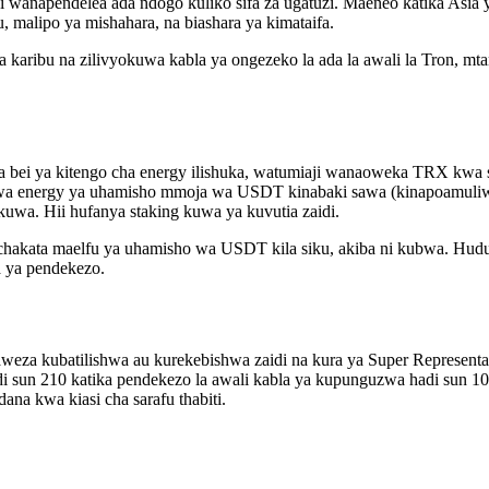
anapendelea ada ndogo kuliko sifa za ugatuzi. Maeneo katika Asia y
alipo ya mishahara, na biashara ya kimataifa.
wa karibu na zilivyokuwa kabla ya ongezeko la ada la awali la Tron, mt
bei ya kitengo cha energy ilishuka, watumiaji wanaoweka TRX kwa st
 energy ya uhamisho mmoja wa USDT kinabaki sawa (kinapoamuliwa na
uwa. Hii hufanya staking kuwa ya kuvutia zaidi.
hakata maelfu ya uhamisho wa USDT kila siku, akiba ni kubwa. Hudu
a ya pendekezo.
weza kubatilishwa au kurekebishwa zaidi na kura ya Super Representat
adi sun 210 katika pendekezo la awali kabla ya kupunguzwa hadi sun 1
ana kwa kiasi cha sarafu thabiti.