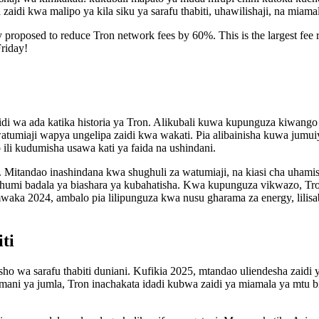
idi kwa malipo ya kila siku ya sarafu thabiti, uhawilishaji, na mia
roposed to reduce Tron network fees by 60%. This is the largest fee r
Friday!
 wa ada katika historia ya Tron. Alikubali kuwa kupunguza kiwango c
tumiaji wapya ungelipa zaidi kwa wakati. Pia alibainisha kuwa jumuiya
ili kudumisha usawa kati ya faida na ushindani.
n. Mitandao inashindana kwa shughuli za watumiaji, na kiasi cha uhamis
chumi badala ya biashara ya kubahatisha. Kwa kupunguza vikwazo, Tr
aka 2024, ambalo pia lilipunguza kwa nusu gharama za energy, lilisab
ti
wa sarafu thabiti duniani. Kufikia 2025, mtandao uliendesha zaidi y
ni ya jumla, Tron inachakata idadi kubwa zaidi ya miamala ya mtu bi