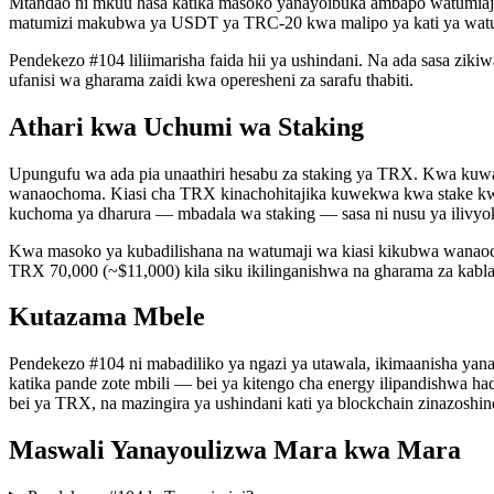
Mtandao ni mkuu hasa katika masoko yanayoibuka ambapo watumiaji w
matumizi makubwa ya USDT ya TRC-20 kwa malipo ya kati ya watu, m
Pendekezo #104 liliimarisha faida hii ya ushindani. Na ada sasa ziki
ufanisi wa gharama zaidi kwa operesheni za sarafu thabiti.
Athari kwa Uchumi wa Staking
Upungufu wa ada pia unaathiri hesabu za staking ya TRX. Kwa kuwa 
wanaochoma. Kiasi cha TRX kinachohitajika kuwekwa kwa stake kwa
kuchoma ya dharura — mbadala wa staking — sasa ni nusu ya ilivyok
Kwa masoko ya kubadilishana na watumaji wa kiasi kikubwa wanaoc
TRX 70,000 (~$11,000) kila siku ikilinganishwa na gharama za kabl
Kutazama Mbele
Pendekezo #104 ni mabadiliko ya ngazi ya utawala, ikimaanisha yana
katika pande zote mbili — bei ya kitengo cha energy ilipandishwa h
bei ya TRX, na mazingira ya ushindani kati ya blockchain zinazoshind
Maswali Yanayoulizwa Mara kwa Mara