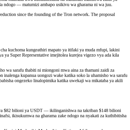
mala ndogo — matumizi ambapo usikivu wa gharama ni wa juu.
eduction since the founding of the Tron network. The proposal
ha kuchoma kungeathiri mapato ya itifaki ya muda mfupi, lakini
 ya Super Representative imejitolea kurejea vigezo vya ada kila
ho wa sarafu thabiti ni miongoni mwa aina za thamani zaidi za
on inalenga kupanua uongozi wake katika soko la uhamisho wa sarafu
abisha ongezeko linalopimika katika uwekaji wa mikataba ya akili
a $82 bilioni ya USDT — ikilinganishwa na takriban $148 bilioni
nafsi, ikisukumwa na gharama zake ndogo na nyakati za kuthibitisha