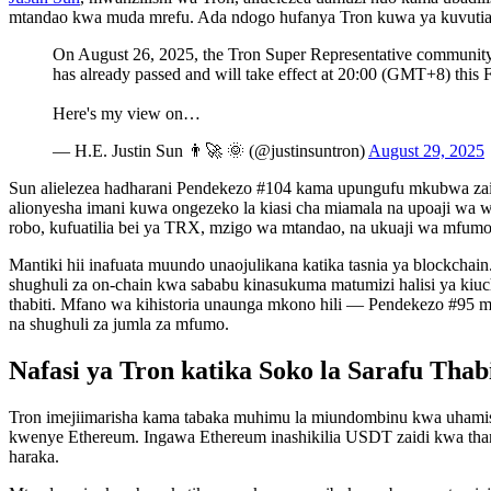
mtandao kwa muda mrefu. Ada ndogo hufanya Tron kuwa ya kuvutia za
On August 26, 2025, the Tron Super Representative community p
has already passed and will take effect at 20:00 (GMT+8) this 
Here's my view on…
— H.E. Justin Sun 👨‍🚀 🌞 (@justinsuntron)
August 29, 2025
Sun alielezea hadharani Pendekezo #104 kama upungufu mkubwa zaidi
alionyesha imani kuwa ongezeko la kiasi cha miamala na upoaji wa wa
robo, kufuatilia bei ya TRX, mzigo wa mtandao, na ukuaji wa mfumo 
Mantiki hii inafuata muundo unaojulikana katika tasnia ya blockchai
shughuli za on-chain kwa sababu kinasukuma matumizi halisi ya kiu
thabiti. Mfano wa kihistoria unaunga mkono hili — Pendekezo #95 mw
na shughuli za jumla za mfumo.
Nafasi ya Tron katika Soko la Sarafu Thabi
Tron imejiimarisha kama tabaka muhimu la miundombinu kwa uhamisho 
kwenye Ethereum. Ingawa Ethereum inashikilia USDT zaidi kwa thama
haraka.