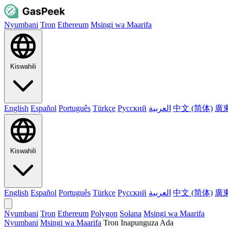
Nyumbani
Tron
Ethereum
Msingi wa Maarifa
Kiswahili
English
Español
Português
Türkçe
Русский
العربية
中文 (简体)
廣
Kiswahili
English
Español
Português
Türkçe
Русский
العربية
中文 (简体)
廣
Nyumbani
Tron
Ethereum
Polygon
Solana
Msingi wa Maarifa
Nyumbani
Msingi wa Maarifa
Tron Inapunguza Ada