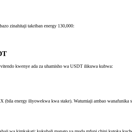
zo zinahitaji takriban energy 130,000:
DT
ya vitendo kwenye ada za uhamisho wa USDT ilikuwa kubwa:
 (bila energy iliyowekwa kwa stake). Watumiaji ambao wanafunika s
lishaji wa kimkakati: kukubali mapato ya muda mfupi chini kutoka ku