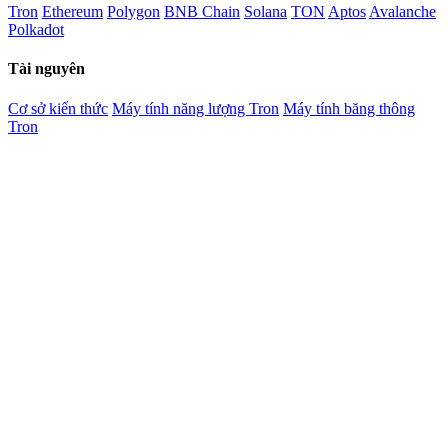
Tron
Ethereum
Polygon
BNB Chain
Solana
TON
Aptos
Avalanche
Polkadot
Tài nguyên
Cơ sở kiến thức
Máy tính năng lượng Tron
Máy tính băng thông
Tron