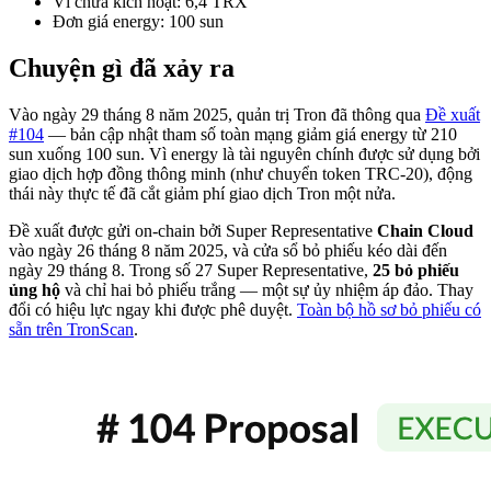
Ví chưa kích hoạt:
6,4 TRX
Đơn giá energy:
100 sun
Chuyện gì đã xảy ra
Vào ngày 29 tháng 8 năm 2025, quản trị Tron đã thông qua
Đề xuất
#104
— bản cập nhật tham số toàn mạng giảm giá energy từ 210
sun xuống 100 sun. Vì energy là tài nguyên chính được sử dụng bởi
giao dịch hợp đồng thông minh (như chuyển token TRC-20), động
thái này thực tế đã cắt giảm phí giao dịch Tron một nửa.
Đề xuất được gửi on-chain bởi Super Representative
Chain Cloud
vào ngày 26 tháng 8 năm 2025, và cửa sổ bỏ phiếu kéo dài đến
ngày 29 tháng 8. Trong số 27 Super Representative,
25 bỏ phiếu
ủng hộ
và chỉ hai bỏ phiếu trắng — một sự ủy nhiệm áp đảo. Thay
đổi có hiệu lực ngay khi được phê duyệt.
Toàn bộ hồ sơ bỏ phiếu có
sẵn trên TronScan
.