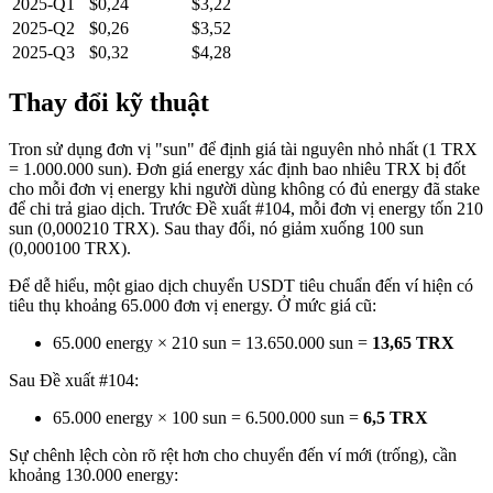
2025-Q1
$0,24
$3,22
2025-Q2
$0,26
$3,52
2025-Q3
$0,32
$4,28
Thay đổi kỹ thuật
Tron sử dụng đơn vị "sun" để định giá tài nguyên nhỏ nhất (1 TRX
= 1.000.000 sun). Đơn giá energy xác định bao nhiêu TRX bị đốt
cho mỗi đơn vị energy khi người dùng không có đủ energy đã stake
để chi trả giao dịch. Trước Đề xuất #104, mỗi đơn vị energy tốn 210
sun (0,000210 TRX). Sau thay đổi, nó giảm xuống 100 sun
(0,000100 TRX).
Để dễ hiểu, một giao dịch chuyển USDT tiêu chuẩn đến ví hiện có
tiêu thụ khoảng 65.000 đơn vị energy. Ở mức giá cũ:
65.000 energy × 210 sun = 13.650.000 sun =
13,65 TRX
Sau Đề xuất #104:
65.000 energy × 100 sun = 6.500.000 sun =
6,5 TRX
Sự chênh lệch còn rõ rệt hơn cho chuyển đến ví mới (trống), cần
khoảng 130.000 energy: