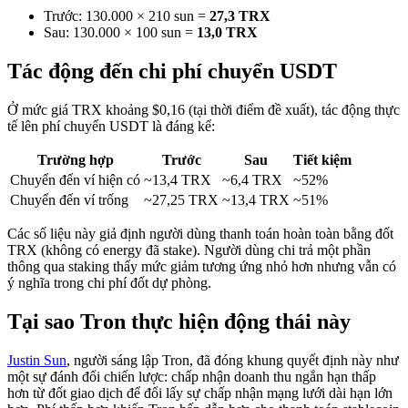
Trước: 130.000 × 210 sun =
27,3 TRX
Sau: 130.000 × 100 sun =
13,0 TRX
Tác động đến chi phí chuyển USDT
Ở mức giá TRX khoảng $0,16 (tại thời điểm đề xuất), tác động thực
tế lên phí chuyển USDT là đáng kể:
Trường hợp
Trước
Sau
Tiết kiệm
Chuyển đến ví hiện có
~13,4 TRX
~6,4 TRX
~52%
Chuyển đến ví trống
~27,25 TRX
~13,4 TRX
~51%
Các số liệu này giả định người dùng thanh toán hoàn toàn bằng đốt
TRX (không có energy đã stake). Người dùng chi trả một phần
thông qua staking thấy mức giảm tương ứng nhỏ hơn nhưng vẫn có
ý nghĩa trong chi phí đốt dự phòng.
Tại sao Tron thực hiện động thái này
Justin Sun
, người sáng lập Tron, đã đóng khung quyết định này như
một sự đánh đổi chiến lược: chấp nhận doanh thu ngắn hạn thấp
hơn từ đốt giao dịch để đổi lấy sự chấp nhận mạng lưới dài hạn lớn