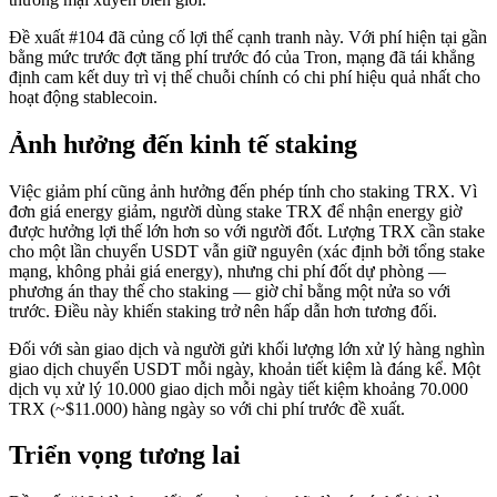
Đề xuất #104 đã củng cố lợi thế cạnh tranh này. Với phí hiện tại gần
bằng mức trước đợt tăng phí trước đó của Tron, mạng đã tái khẳng
định cam kết duy trì vị thế chuỗi chính có chi phí hiệu quả nhất cho
hoạt động stablecoin.
Ảnh hưởng đến kinh tế staking
Việc giảm phí cũng ảnh hưởng đến phép tính cho staking TRX. Vì
đơn giá energy giảm, người dùng stake TRX để nhận energy giờ
được hưởng lợi thế lớn hơn so với người đốt. Lượng TRX cần stake
cho một lần chuyển USDT vẫn giữ nguyên (xác định bởi tổng stake
mạng, không phải giá energy), nhưng chi phí đốt dự phòng —
phương án thay thế cho staking — giờ chỉ bằng một nửa so với
trước. Điều này khiến staking trở nên hấp dẫn hơn tương đối.
Đối với sàn giao dịch và người gửi khối lượng lớn xử lý hàng nghìn
giao dịch chuyển USDT mỗi ngày, khoản tiết kiệm là đáng kể. Một
dịch vụ xử lý 10.000 giao dịch mỗi ngày tiết kiệm khoảng 70.000
TRX (~$11.000) hàng ngày so với chi phí trước đề xuất.
Triển vọng tương lai