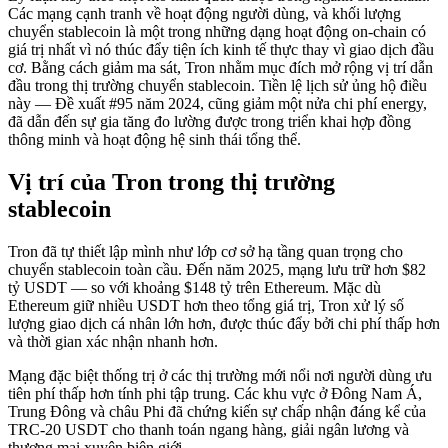
Các mạng cạnh tranh về hoạt động người dùng, và khối lượng
chuyển stablecoin là một trong những dạng hoạt động on-chain có
giá trị nhất vì nó thúc đẩy tiện ích kinh tế thực thay vì giao dịch đầu
cơ. Bằng cách giảm ma sát, Tron nhằm mục đích mở rộng vị trí dẫn
đầu trong thị trường chuyển stablecoin. Tiền lệ lịch sử ủng hộ điều
này — Đề xuất #95 năm 2024, cũng giảm một nửa chi phí energy,
đã dẫn đến sự gia tăng đo lường được trong triển khai hợp đồng
thông minh và hoạt động hệ sinh thái tổng thể.
Vị trí của Tron trong thị trường
stablecoin
Tron đã tự thiết lập mình như lớp cơ sở hạ tầng quan trọng cho
chuyển stablecoin toàn cầu. Đến năm 2025, mạng lưu trữ hơn $82
tỷ USDT — so với khoảng $148 tỷ trên Ethereum. Mặc dù
Ethereum giữ nhiều USDT hơn theo tổng giá trị, Tron xử lý số
lượng giao dịch cá nhân lớn hơn, được thúc đẩy bởi chi phí thấp hơn
và thời gian xác nhận nhanh hơn.
Mạng đặc biệt thống trị ở các thị trường mới nổi nơi người dùng ưu
tiên phí thấp hơn tính phi tập trung. Các khu vực ở Đông Nam Á,
Trung Đông và châu Phi đã chứng kiến sự chấp nhận đáng kể của
TRC-20 USDT cho thanh toán ngang hàng, giải ngân lương và
thương mại xuyên biên giới.