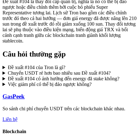
Đề xuất #104 là thay đổi cấp quản trị, nghĩa là nó có thể bị đảo
ngược hoặc điều chỉnh thêm bởi cuộc bỏ phiếu Super
Representative tương lai. Lịch sử Tron bao gồm các điều chỉnh
trước đó theo cả hai hướng — đơn giá energy đã được nâng lên 210
sun trong đề xuất trước đó rồi giảm xuống 100 sun. Thay đổi tương
lai sẽ phụ thuộc vào điều kiện mạng, biến động giá TRX và bối
cảnh cạnh tranh giữa các blockchain tranh giành khối lượng
stablecoin.
Câu hỏi thường gặp
Đề xuất #104 của Tron là gì?
Chuyển USDT rẻ hơn bao nhiêu sau Đề xuất #104?
Đề xuất #104 có ảnh hưởng đến energy đã stake không?
Việc giảm phí có thể bị đảo ngược không?
GasPeek
So sánh chi phí chuyển USDT trên các blockchain khác nhau.
Liên hệ
Blockchain