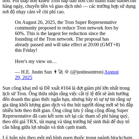
hơn. Phí thấp hơn khiến Tron hấp dẫn hơn cho thanh toán stablecoin
hàng ngày, chuyển tiền và giao dịch nhỏ — các trường hợp sử dụng
nơi độ nhạy cảm về chi phí cao.
On August 26, 2025, the Tron Super Representative
community proposed to reduce Tron network fees by
60%. This is the largest fee reduction since the
founding of the Tron network. The proposal has
already passed and will take effect at 20:00 (GMT+8)
this Friday!
Here's my view on…
— H.E. Justin Sun 👨‍🚀 🌞 (@justinsuntron)
August
29, 2025
Sun công khai mô tả Đề xuất #104 là đợt giảm phí lớn nhất trong
lịch sử Tron. Ông thừa nhận rằng việc cắt tỷ lệ đốt sẽ ảnh hưởng
đến doanh thu giao thức ngắn hạn, nhưng bày tỏ sự tự tin rằng sự
gia tăng khối lượng giao dịch và thu hút người dùng mới sẽ bù đắp
nhiều hơn theo thời gian. Ông cũng lưu ý rằng cộng đồng Super
Representative đã cam kết xem xét lại các tham số phí hàng quý,
theo dõi giá TRX, tải mạng và tăng trưởng hệ sinh thái để duy trì
cân bằng giữa lợi nhuận và tính cạnh tranh.
Lý luận này theo một mô hình quen thuộc trong ngành blockchain.