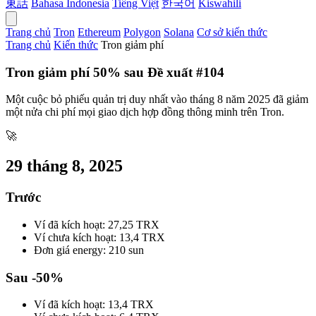
東話
Bahasa Indonesia
Tiếng Việt
한국어
Kiswahili
Trang chủ
Tron
Ethereum
Polygon
Solana
Cơ sở kiến thức
Trang chủ
Kiến thức
Tron giảm phí
Tron giảm phí 50% sau Đề xuất #104
Một cuộc bỏ phiếu quản trị duy nhất vào tháng 8 năm 2025 đã giảm
một nửa chi phí mọi giao dịch hợp đồng thông minh trên Tron.
🚀
29 tháng 8, 2025
Trước
Ví đã kích hoạt:
27,25 TRX
Ví chưa kích hoạt:
13,4 TRX
Đơn giá energy:
210 sun
Sau
-50%
Ví đã kích hoạt:
13,4 TRX